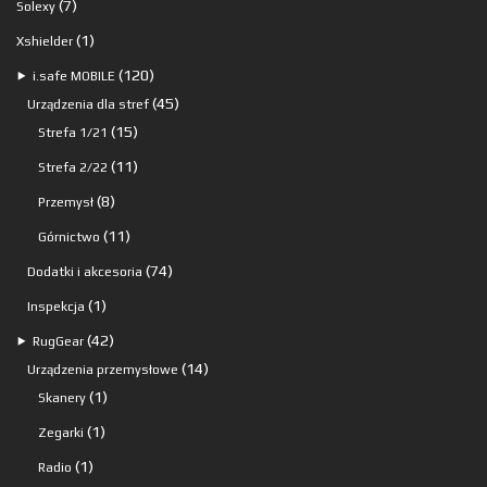
7
7
Solexy
produktów
1
1
Xshielder
produkt
120
120
⯈
i.safe MOBILE
produktów
45
45
Urządzenia dla stref
15
produktów
15
Strefa 1/21
produktów
11
11
Strefa 2/22
produktów
8
8
Przemysł
produktów
11
11
Górnictwo
produktów
74
74
Dodatki i akcesoria
produkty
1
1
Inspekcja
produkt
42
42
⯈
RugGear
produkty
14
14
Urządzenia przemysłowe
1
produktów
1
Skanery
produkt
1
1
Zegarki
produkt
1
1
Radio