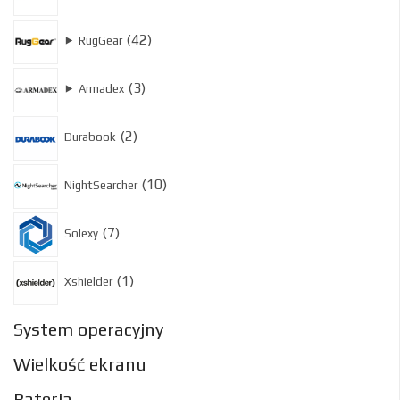
produktów
42
42
⯈
RugGear
produkty
3
3
⯈
Armadex
produkty
2
2
Durabook
produkty
10
10
NightSearcher
produktów
7
7
Solexy
produktów
1
1
Xshielder
produkt
System operacyjny
Wielkość ekranu
Bateria