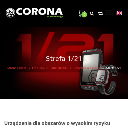
0
Strefa 1/21
Strona główna
Produkty
i.safe MOBILE
Urządzenia dla stref
Strefa 1/21
>
>
>
>
Urządzenia dla obszarów o wysokim ryzyku