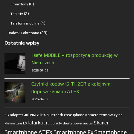
produkt
8
8
Smartfony
produktów
2
2
Tablety
produkty
1
1
Telefony mobilne
produkt
28
28
Dodatki i akcesoria
produktów
Ostatnie wpisy
i.safe MOBILE – rozpoczyna produkcję w
Niemczech
2026-07-02
Czytniki kodów IS-TH2ER z kolejnymi
dopuszczeniami ATEX
2026-02-05
atex
antena
Kamera termowizyjna
5G
adapter
bluetooth
case
iphone
latarka
Skaner
klawiatura EX
LTE
punkty dostepowe
router
Smartphone ATEX
Smartphone Ex
Smartphone