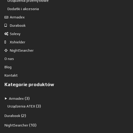
Urządzenia przemysłowe
Dodatki i akcesoria
Armadex
Durabook
Solexy
Xshielder
NightSearcher
O nas
Blog
Kontakt
Kategorie produktów
3
3
⯈
Armadex
produkty
3
3
Urządzenia ATEX
produkty
2
2
Durabook
produkty
10
10
NightSearcher
produktów