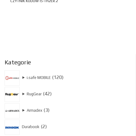
CZYTNIK KODÓW IS-TH2ER.2
Kategorie
120
120
⯈
i.safe MOBILE
produktów
42
42
⯈
RugGear
produkty
3
3
⯈
Armadex
produkty
2
2
Durabook
produkty