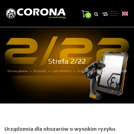
0
Strefa 2/22
Strona główna
Produkty
i.safe MOBILE
Urządzenia dla stref
Strefa 2/22
>
>
>
>
Urządzenia dla obszarów o wysokim ryzyku