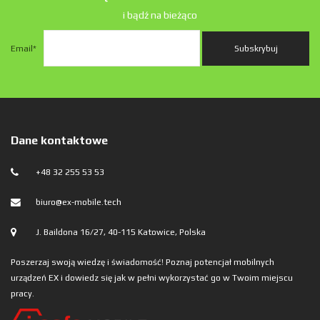
i bądź na bieżąco
Email
*
Dane kontaktowe
+48 32 255 53 53
biuro@ex-mobile.tech
J. Baildona 16/27, 40-115 Katowice, Polska
Poszerzaj swoją wiedzę i świadomość! Poznaj potencjał mobilnych
urządzeń EX i dowiedz się jak w pełni wykorzystać go w Twoim miejscu
pracy.