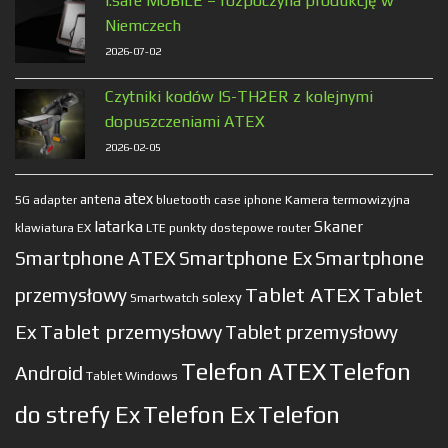
i.safe MOBILE – rozpoczyna produkcję w
Niemczech
2026-07-02
Czytniki kodów IS-TH2ER z kolejnymi
dopuszczeniami ATEX
2026-02-05
atex
antena
Kamera termowizyjna
5G
adapter
bluetooth
case
iphone
latarka
Skaner
klawiatura EX
LTE
punkty dostepowe
router
Smartphone ATEX
Smartphone Ex
Smartphone
Tablet ATEX
Tablet
przemysłowy
solexy
Smartwatch
Ex
Tablet przemysłowy
Tablet przemysłowy
Telefon ATEX
Telefon
Android
Tablet Windows
do strefy Ex
Telefon Ex
Telefon