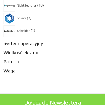
10
10
NightSearcher
produktów
7
7
Solexy
produktów
1
1
Xshielder
produkt
System operacyjny
Wielkość ekranu
Bateria
Waga
Dołącz do Newslettera