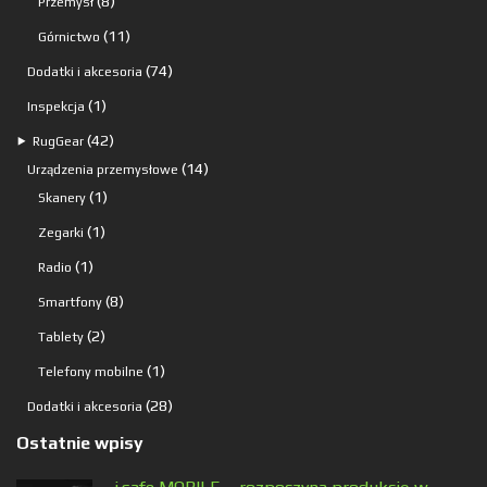
8
8
Przemysł
produktów
11
11
Górnictwo
produktów
74
74
Dodatki i akcesoria
produkty
1
1
Inspekcja
produkt
42
42
⯈
RugGear
produkty
14
14
Urządzenia przemysłowe
1
produktów
1
Skanery
produkt
1
1
Zegarki
produkt
1
1
Radio
produkt
8
8
Smartfony
produktów
2
2
Tablety
produkty
1
1
Telefony mobilne
produkt
28
28
Dodatki i akcesoria
produktów
Ostatnie wpisy