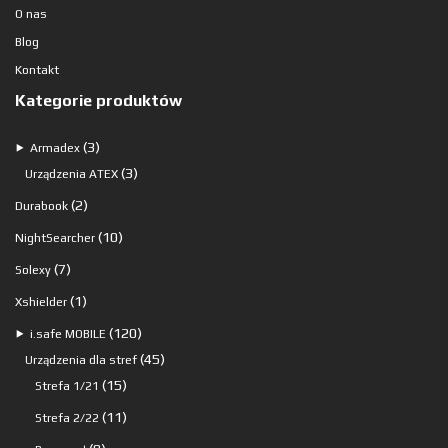
O nas
Blog
Kontakt
Kategorie produktów
3
3
⯈
Armadex
produkty
3
3
Urządzenia ATEX
produkty
2
2
Durabook
produkty
10
10
NightSearcher
produktów
7
7
Solexy
produktów
1
1
Xshielder
produkt
120
120
⯈
i.safe MOBILE
produktów
45
45
Urządzenia dla stref
15
produktów
15
Strefa 1/21
produktów
11
11
Strefa 2/22
produktów