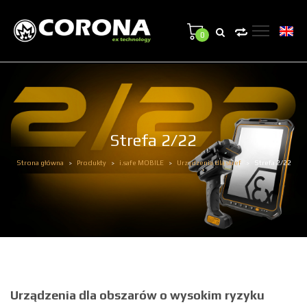
0
Strefa 2/22
Strona główna
Produkty
i.safe MOBILE
Urządzenia dla stref
Strefa 2/22
>
>
>
>
Urządzenia dla obszarów o wysokim ryzyku