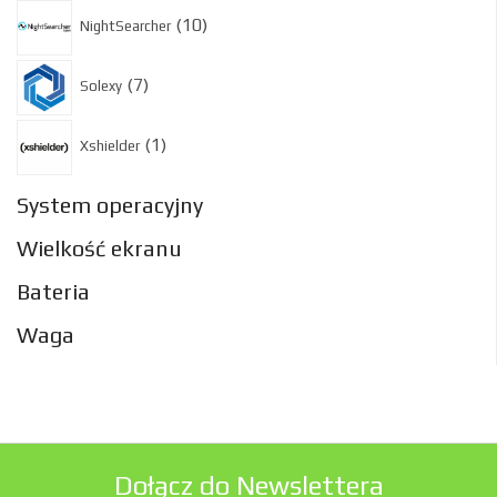
10
10
NightSearcher
produktów
7
7
Solexy
produktów
1
1
Xshielder
produkt
System operacyjny
Wielkość ekranu
Bateria
Waga
Dołącz do Newslettera