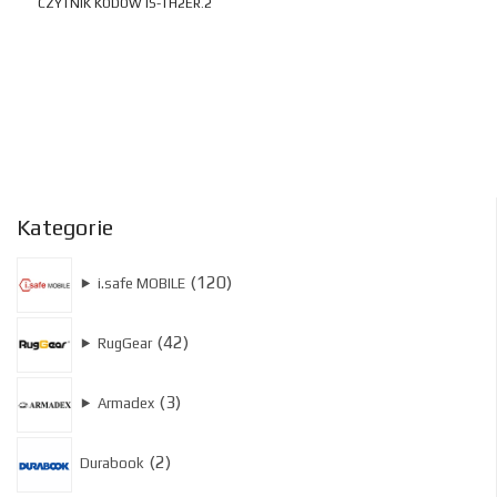
CZYTNIK KODÓW IS-TH2ER.2
Kategorie
120
120
⯈
i.safe MOBILE
produktów
42
42
⯈
RugGear
produkty
3
3
⯈
Armadex
produkty
2
2
Durabook
produkty