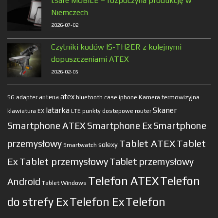
i.safe MOBILE – rozpoczyna produkcję w
Niemczech
2026-07-02
Czytniki kodów IS-TH2ER z kolejnymi
dopuszczeniami ATEX
2026-02-05
atex
antena
Kamera termowizyjna
5G
adapter
bluetooth
case
iphone
latarka
Skaner
klawiatura EX
LTE
punkty dostepowe
router
Smartphone ATEX
Smartphone Ex
Smartphone
Tablet ATEX
Tablet
przemysłowy
solexy
Smartwatch
Ex
Tablet przemysłowy
Tablet przemysłowy
Telefon ATEX
Telefon
Android
Tablet Windows
do strefy Ex
Telefon Ex
Telefon