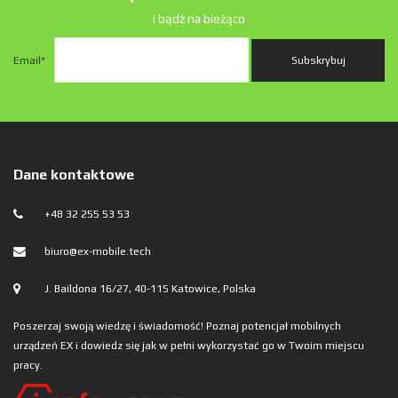
i bądź na bieżąco
Email
*
Dane kontaktowe
+48 32 255 53 53
biuro@ex-mobile.tech
J. Baildona 16/27, 40-115 Katowice, Polska
Poszerzaj swoją wiedzę i świadomość! Poznaj potencjał mobilnych
urządzeń EX i dowiedz się jak w pełni wykorzystać go w Twoim miejscu
pracy.