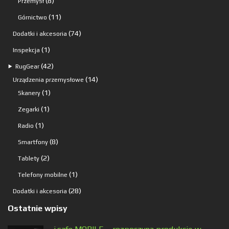
8
8
Przemysł
produktów
11
11
Górnictwo
produktów
74
74
Dodatki i akcesoria
produkty
1
1
Inspekcja
produkt
42
42
⯈
RugGear
produkty
14
14
Urządzenia przemysłowe
1
produktów
1
Skanery
produkt
1
1
Zegarki
produkt
1
1
Radio
produkt
8
8
Smartfony
produktów
2
2
Tablety
produkty
1
1
Telefony mobilne
produkt
28
28
Dodatki i akcesoria
produktów
Ostatnie wpisy