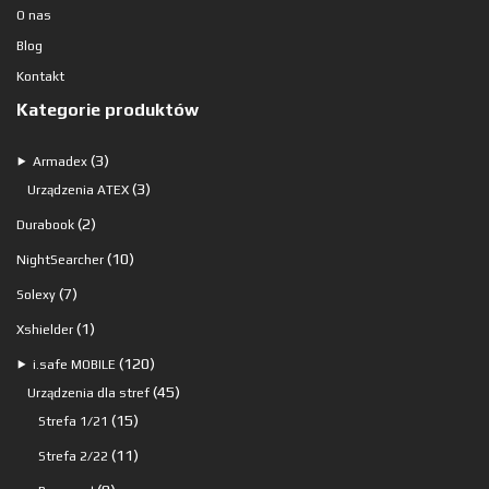
O nas
Blog
Kontakt
Kategorie produktów
3
3
⯈
Armadex
produkty
3
3
Urządzenia ATEX
produkty
2
2
Durabook
produkty
10
10
NightSearcher
produktów
7
7
Solexy
produktów
1
1
Xshielder
produkt
120
120
⯈
i.safe MOBILE
produktów
45
45
Urządzenia dla stref
15
produktów
15
Strefa 1/21
produktów
11
11
Strefa 2/22
produktów