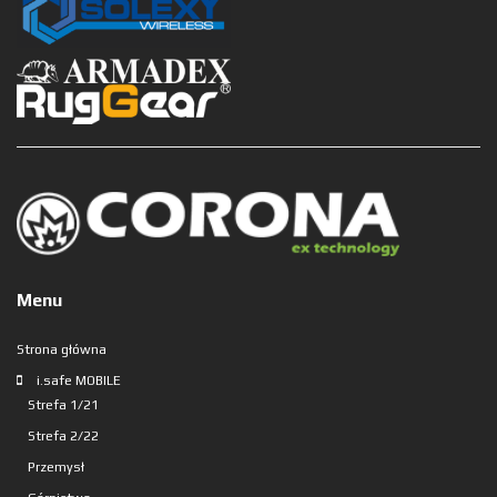
Menu
Strona główna
i.safe MOBILE
Strefa 1/21
Strefa 2/22
Przemysł