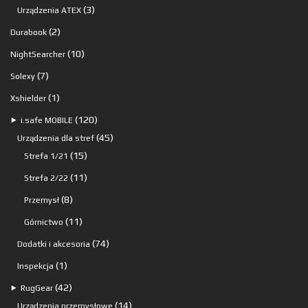
produkty
3
3
Urządzenia ATEX
produkty
2
2
Durabook
produkty
10
10
NightSearcher
produktów
7
7
Solexy
produktów
1
1
Xshielder
produkt
120
120
⯈
i.safe MOBILE
produktów
45
45
Urządzenia dla stref
15
produktów
15
Strefa 1/21
produktów
11
11
Strefa 2/22
produktów
8
8
Przemysł
produktów
11
11
Górnictwo
produktów
74
74
Dodatki i akcesoria
produkty
1
1
Inspekcja
produkt
42
42
⯈
RugGear
produkty
14
14
Urządzenia przemysłowe