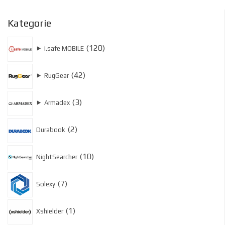
Kategorie
120
120
⯈
i.safe MOBILE
produktów
42
42
⯈
RugGear
produkty
3
3
⯈
Armadex
produkty
2
2
Durabook
produkty
10
10
NightSearcher
produktów
7
7
Solexy
produktów
1
1
Xshielder
produkt