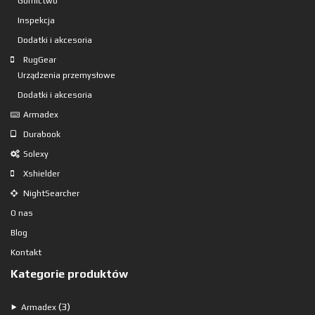
Górnictwo
Inspekcja
Dodatki i akcesoria
RugGear
Urządzenia przemysłowe
Dodatki i akcesoria
Armadex
Durabook
Solexy
Xshielder
NightSearcher
O nas
Blog
Kontakt
Kategorie produktów
3
3
⯈
Armadex