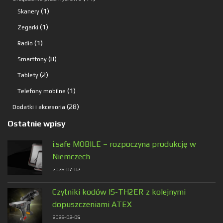
1
produktów
1
Skanery
produkt
1
1
Zegarki
produkt
1
1
Radio
produkt
8
8
Smartfony
produktów
2
2
Tablety
produkty
1
1
Telefony mobilne
produkt
28
28
Dodatki i akcesoria
produktów
Ostatnie wpisy
i.safe MOBILE – rozpoczyna produkcję w
Niemczech
2026-07-02
Czytniki kodów IS-TH2ER z kolejnymi
dopuszczeniami ATEX
2026-02-05