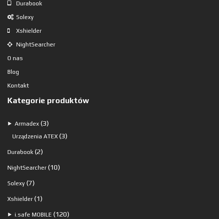
Durabook
Solexy
Xshielder
NightSearcher
O nas
Blog
Kontakt
Kategorie produktów
3
3
⯈
Armadex
produkty
3
3
Urządzenia ATEX
produkty
2
2
Durabook
produkty
10
10
NightSearcher
produktów
7
7
Solexy
produktów
1
1
Xshielder
produkt
120
120
⯈
i.safe MOBILE