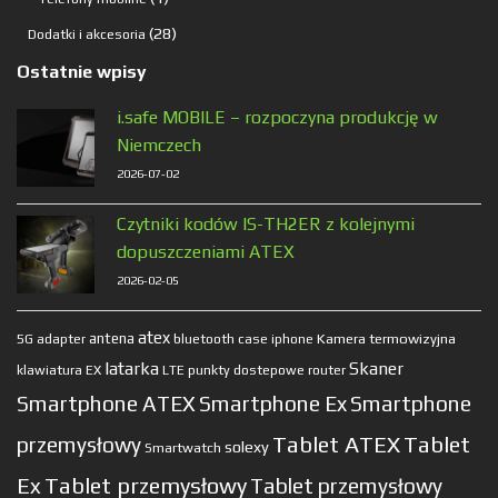
produkt
28
28
Dodatki i akcesoria
produktów
Ostatnie wpisy
i.safe MOBILE – rozpoczyna produkcję w
Niemczech
2026-07-02
Czytniki kodów IS-TH2ER z kolejnymi
dopuszczeniami ATEX
2026-02-05
atex
antena
Kamera termowizyjna
5G
adapter
bluetooth
case
iphone
latarka
Skaner
klawiatura EX
LTE
punkty dostepowe
router
Smartphone ATEX
Smartphone Ex
Smartphone
Tablet ATEX
Tablet
przemysłowy
solexy
Smartwatch
Ex
Tablet przemysłowy
Tablet przemysłowy