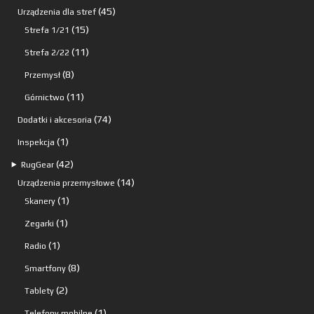
produktów
45
45
Urządzenia dla stref
15
produktów
15
Strefa 1/21
produktów
11
11
Strefa 2/22
produktów
8
8
Przemysł
produktów
11
11
Górnictwo
produktów
74
74
Dodatki i akcesoria
produkty
1
1
Inspekcja
produkt
42
42
⯈
RugGear
produkty
14
14
Urządzenia przemysłowe
1
produktów
1
Skanery
produkt
1
1
Zegarki
produkt
1
1
Radio
produkt
8
8
Smartfony
produktów
2
2
Tablety
produkty
1
1
Telefony mobilne