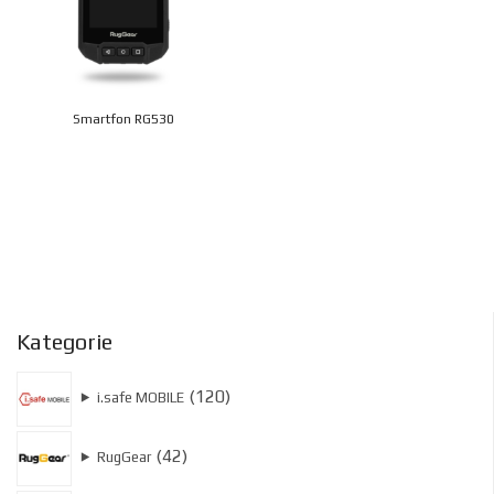
Smartfon RG530
Kategorie
120
120
⯈
i.safe MOBILE
produktów
42
42
⯈
RugGear
produkty