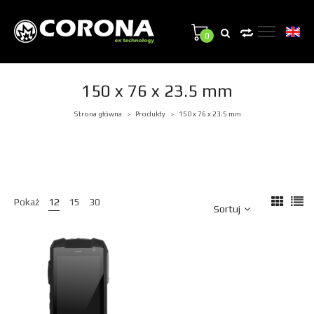
0
150 x 76 x 23.5 mm
Strona główna
Produkty
150 x 76 x 23.5 mm
>
>
Pokaż
12
15
30
Sortuj