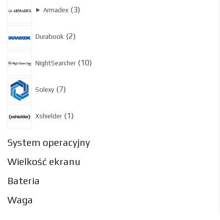
3
3
⯈
Armadex
produkty
2
2
Durabook
produkty
10
10
NightSearcher
produktów
7
7
Solexy
produktów
1
1
Xshielder
produkt
System operacyjny
Wielkość ekranu
Bateria
Waga