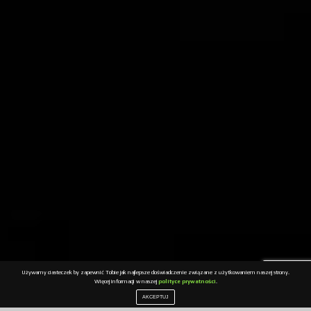
Używamy ciasteczek by zapewnić Tobie jak najlepsze doświadczenie związane z użytkowaniem naszej strony.
Więcej informacji w naszej
polityce prywatności
.
AKCEPTUJ