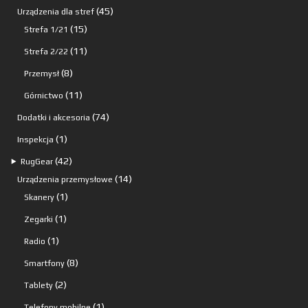
produktów
45
45
Urządzenia dla stref
15
produktów
15
Strefa 1/21
produktów
11
11
Strefa 2/22
produktów
8
8
Przemysł
produktów
11
11
Górnictwo
produktów
74
74
Dodatki i akcesoria
produkty
1
1
Inspekcja
produkt
42
42
⯈
RugGear
produkty
14
14
Urządzenia przemysłowe
1
produktów
1
Skanery
produkt
1
1
Zegarki
produkt
1
1
Radio
produkt
8
8
Smartfony
produktów
2
2
Tablety
produkty
1
1
Telefony mobilne