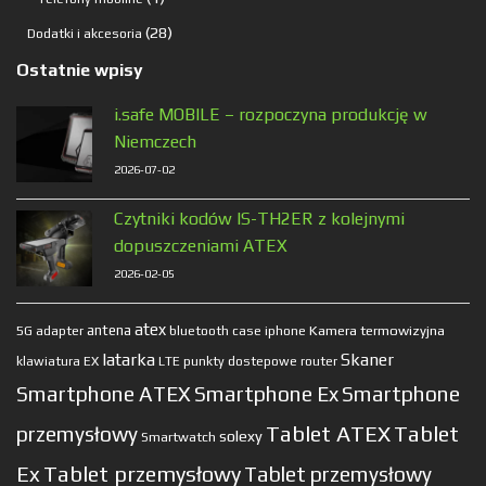
produkt
28
28
Dodatki i akcesoria
produktów
Ostatnie wpisy
i.safe MOBILE – rozpoczyna produkcję w
Niemczech
2026-07-02
Czytniki kodów IS-TH2ER z kolejnymi
dopuszczeniami ATEX
2026-02-05
atex
antena
Kamera termowizyjna
5G
adapter
bluetooth
case
iphone
latarka
Skaner
klawiatura EX
LTE
punkty dostepowe
router
Smartphone ATEX
Smartphone Ex
Smartphone
Tablet ATEX
Tablet
przemysłowy
solexy
Smartwatch
Ex
Tablet przemysłowy
Tablet przemysłowy