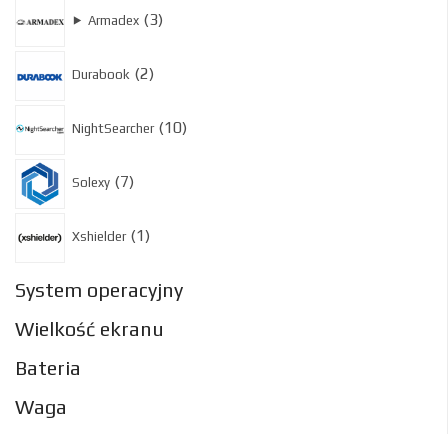
3
3
⯈
Armadex
produkty
2
2
Durabook
produkty
10
10
NightSearcher
produktów
7
7
Solexy
produktów
1
1
Xshielder
produkt
System operacyjny
Wielkość ekranu
Bateria
Waga