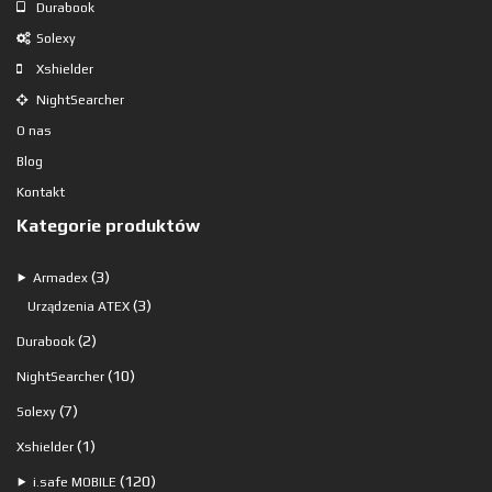
Durabook
Solexy
Xshielder
NightSearcher
O nas
Blog
Kontakt
Kategorie produktów
3
3
⯈
Armadex
produkty
3
3
Urządzenia ATEX
produkty
2
2
Durabook
produkty
10
10
NightSearcher
produktów
7
7
Solexy
produktów
1
1
Xshielder
produkt
120
120
⯈
i.safe MOBILE