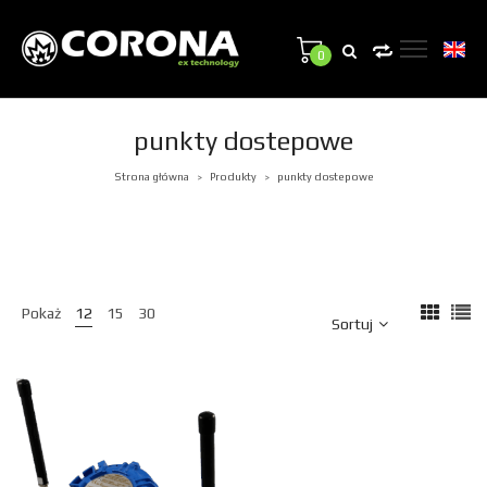
0
punkty dostepowe
Strona główna
Produkty
punkty dostepowe
>
>
Pokaż
12
15
30
Sortuj