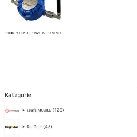
PUNKTY DOSTĘPOWE WI-FI MIMO DUAL-BAND SWA/SWS A1
Kategorie
120
120
⯈
i.safe MOBILE
produktów
42
42
⯈
RugGear
produkty