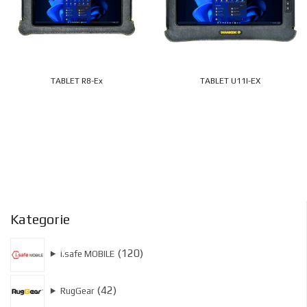
TABLET R8-Ex
TABLET U11I-EX
Kategorie
120
120
⯈
i.safe MOBILE
produktów
42
42
⯈
RugGear
produkty