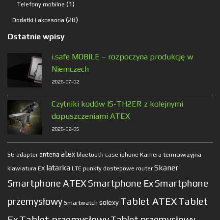
produkty
1
1
Telefony mobilne
produkt
28
28
Dodatki i akcesoria
produktów
Ostatnie wpisy
i.safe MOBILE – rozpoczyna produkcję w
Niemczech
2026-07-02
Czytniki kodów IS-TH2ER z kolejnymi
dopuszczeniami ATEX
2026-02-05
atex
antena
Kamera termowizyjna
5G
adapter
bluetooth
case
iphone
latarka
Skaner
klawiatura EX
LTE
punkty dostepowe
router
Smartphone ATEX
Smartphone Ex
Smartphone
Tablet ATEX
Tablet
przemysłowy
solexy
Smartwatch
Ex
Tablet przemysłowy
Tablet przemysłowy