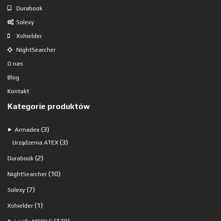
Durabook
Solexy
Xshielder
NightSearcher
O nas
Blog
Kontakt
Kategorie produktów
3
3
⯈
Armadex
produkty
3
3
Urządzenia ATEX
produkty
2
2
Durabook
produkty
10
10
NightSearcher
produktów
7
7
Solexy
produktów
1
1
Xshielder
produkt
120