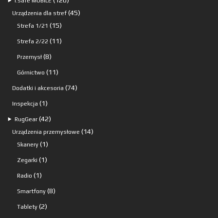
120
⯈
i.safe MOBILE
produktów
45
45
Urządzenia dla stref
15
produktów
15
Strefa 1/21
produktów
11
11
Strefa 2/22
produktów
8
8
Przemysł
produktów
11
11
Górnictwo
produktów
74
74
Dodatki i akcesoria
produkty
1
1
Inspekcja
produkt
42
42
⯈
RugGear
produkty
14
14
Urządzenia przemysłowe
1
produktów
1
Skanery
produkt
1
1
Zegarki
produkt
1
1
Radio
produkt
8
8
Smartfony
produktów
2
2
Tablety