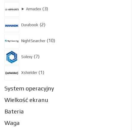
3
3
⯈
Armadex
produkty
2
2
Durabook
produkty
10
10
NightSearcher
produktów
7
7
Solexy
produktów
1
1
Xshielder
produkt
System operacyjny
Wielkość ekranu
Bateria
Waga