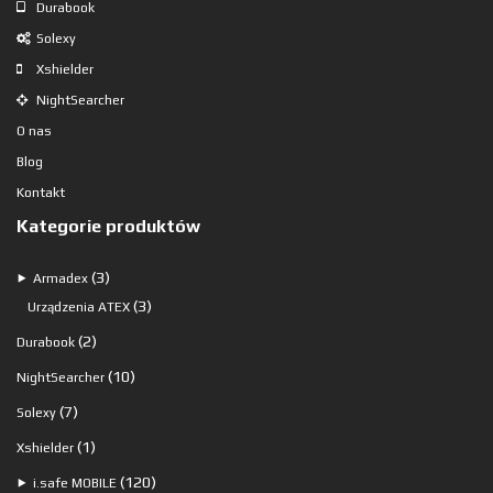
Durabook
Solexy
Xshielder
NightSearcher
O nas
Blog
Kontakt
Kategorie produktów
3
3
⯈
Armadex
produkty
3
3
Urządzenia ATEX
produkty
2
2
Durabook
produkty
10
10
NightSearcher
produktów
7
7
Solexy
produktów
1
1
Xshielder
produkt
120
120
⯈
i.safe MOBILE