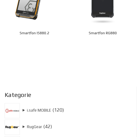
Smartfon IS880.2
Smartfon RG880
Kategorie
120
120
⯈
i.safe MOBILE
produktów
42
42
⯈
RugGear
produkty