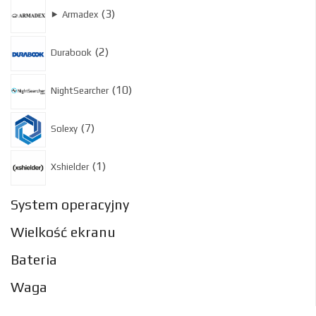
3
3
⯈
Armadex
produkty
2
2
Durabook
produkty
10
10
NightSearcher
produktów
7
7
Solexy
produktów
1
1
Xshielder
produkt
System operacyjny
Wielkość ekranu
Bateria
Waga