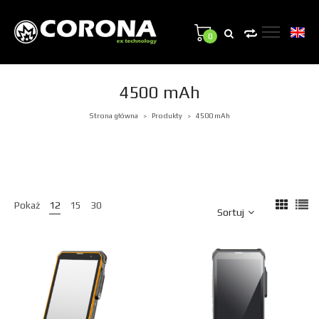
0
4500 mAh
Strona główna
Produkty
4500 mAh
>
>
Pokaż
12
15
30
Sortuj