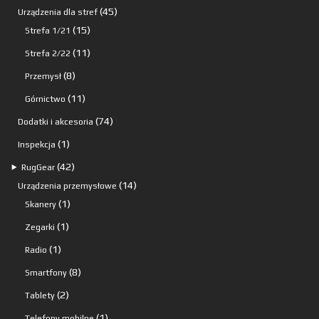
produktów
45
45
Urządzenia dla stref
15
produktów
15
Strefa 1/21
produktów
11
11
Strefa 2/22
produktów
8
8
Przemysł
produktów
11
11
Górnictwo
produktów
74
74
Dodatki i akcesoria
produkty
1
1
Inspekcja
produkt
42
42
⯈
RugGear
produkty
14
14
Urządzenia przemysłowe
1
produktów
1
Skanery
produkt
1
1
Zegarki
produkt
1
1
Radio
produkt
8
8
Smartfony
produktów
2
2
Tablety
produkty
1
1
Telefony mobilne