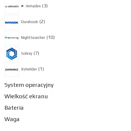
3
3
⯈
Armadex
produkty
2
2
Durabook
produkty
10
10
NightSearcher
produktów
7
7
Solexy
produktów
1
1
Xshielder
produkt
System operacyjny
Wielkość ekranu
Bateria
Waga