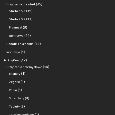
produktów
45
45
Urządzenia dla stref
15
produktów
15
Strefa 1/21
produktów
11
11
Strefa 2/22
produktów
8
8
Przemysł
produktów
11
11
Górnictwo
produktów
74
74
Dodatki i akcesoria
produkty
1
1
Inspekcja
produkt
42
42
⯈
RugGear
produkty
14
14
Urządzenia przemysłowe
1
produktów
1
Skanery
produkt
1
1
Zegarki
produkt
1
1
Radio
produkt
8
8
Smartfony
produktów
2
2
Tablety
produkty
1
1
Telefony mobilne