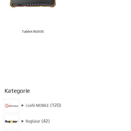
Tablet RG935
Kategorie
120
120
⯈
i.safe MOBILE
produktów
42
42
⯈
RugGear
produkty