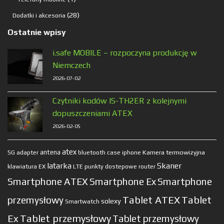
produkt
28
28
Dodatki i akcesoria
produktów
Ostatnie wpisy
i.safe MOBILE – rozpoczyna produkcję w
Niemczech
2026-07-02
Czytniki kodów IS-TH2ER z kolejnymi
dopuszczeniami ATEX
2026-02-05
atex
antena
Kamera termowizyjna
5G
adapter
bluetooth
case
iphone
latarka
Skaner
klawiatura EX
LTE
punkty dostepowe
router
Smartphone ATEX
Smartphone Ex
Smartphone
Tablet ATEX
Tablet
przemysłowy
solexy
Smartwatch
Ex
Tablet przemysłowy
Tablet przemysłowy