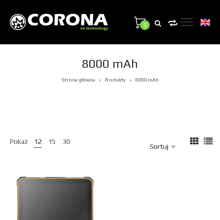
0
8000 mAh
Strona główna
Produkty
8000 mAh
>
>
Pokaż
12
15
30
Sortuj