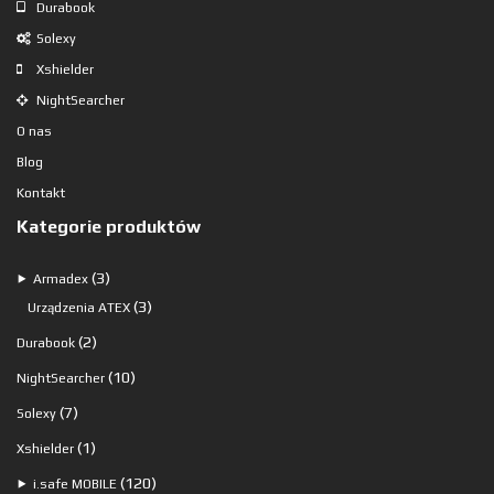
Durabook
Solexy
Xshielder
NightSearcher
O nas
Blog
Kontakt
Kategorie produktów
3
3
⯈
Armadex
produkty
3
3
Urządzenia ATEX
produkty
2
2
Durabook
produkty
10
10
NightSearcher
produktów
7
7
Solexy
produktów
1
1
Xshielder
produkt
120
120
⯈
i.safe MOBILE