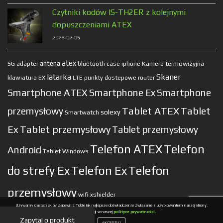
Czytniki kodów IS-TH2ER z kolejnymi
dopuszczeniami ATEX
2026-02-05
atex
antena
Kamera termowizyjna
5G
adapter
bluetooth
case
iphone
latarka
Skaner
klawiatura EX
LTE
punkty dostepowe
router
Smartphone ATEX
Smartphone Ex
Smartphone
Tablet ATEX
Tablet
przemysłowy
solexy
Smartwatch
Ex
Tablet przemysłowy
Tablet przemysłowy
Telefon ATEX
Telefon
Android
Tablet Windows
do strefy Ex
Telefon Ex
Telefon
przemysłowy
wifi
xshielder
Używamy ciasteczek by zapewnić Tobie jak najlepsze doświadczenie związane z użytkowaniem naszej strony.
Więcej informacji w naszej
polityce prywatności
.
Zapytaj o produkt
AKCEPTUJ