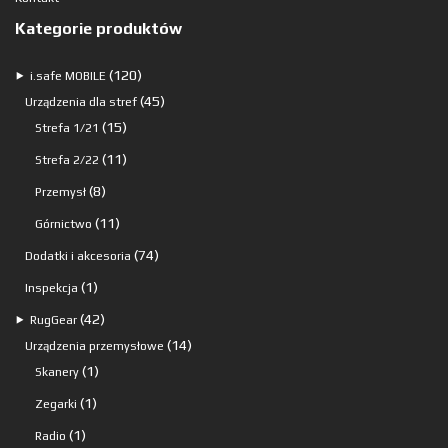
Kategorie produktów
120
120
⯈
i.safe MOBILE
produktów
45
45
Urządzenia dla stref
15
produktów
15
Strefa 1/21
produktów
11
11
Strefa 2/22
produktów
8
8
Przemysł
produktów
11
11
Górnictwo
produktów
74
74
Dodatki i akcesoria
produkty
1
1
Inspekcja
produkt
42
42
⯈
RugGear
produkty
14
14
Urządzenia przemysłowe
1
produktów
1
Skanery
produkt
1
1
Zegarki
produkt
1
1
Radio