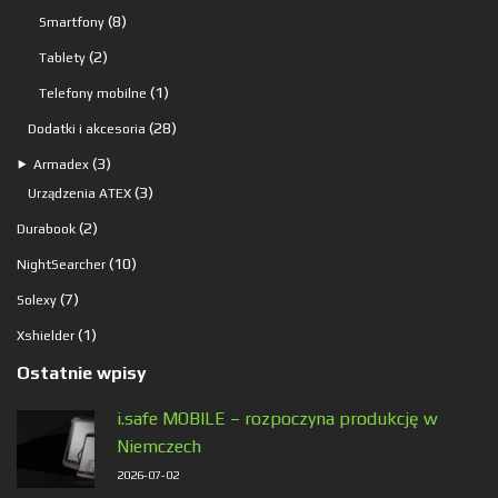
produkt
8
8
Smartfony
produktów
2
2
Tablety
produkty
1
1
Telefony mobilne
produkt
28
28
Dodatki i akcesoria
produktów
3
3
⯈
Armadex
produkty
3
3
Urządzenia ATEX
produkty
2
2
Durabook
produkty
10
10
NightSearcher
produktów
7
7
Solexy
produktów
1
1
Xshielder
produkt
Ostatnie wpisy
i.safe MOBILE – rozpoczyna produkcję w
Niemczech
2026-07-02