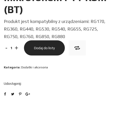
(BT)
Produkt jest kompatybilny z urządzeniami: RG170,
RG360, RG440, RG530, RG540, RG655, RG725,
RG750, RG760, RG850, RG880
ilość
-
+
Dodaj do listy
Bezprzewodowa
słuchawka
Kategoria:
Dodatki i akcesoria
z
mikrofonem
Udostępnij:
PTT
RSM
(BT)