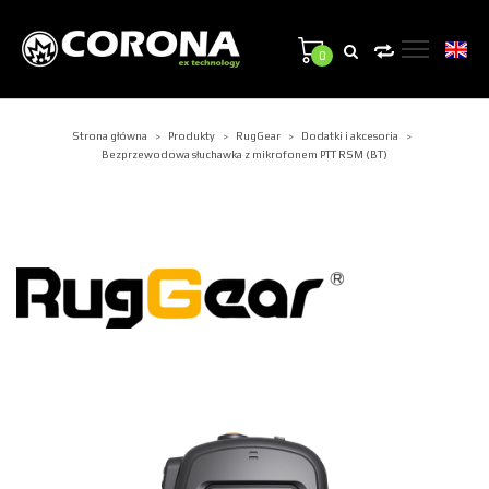
0
Strona główna
Produkty
RugGear
Dodatki i akcesoria
>
>
>
>
Bezprzewodowa słuchawka z mikrofonem PTT RSM (BT)