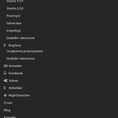
Strefa 1/21
Strefa 2/22
Przemysł
Górnictwo
Inspekcja
Dodatki i akcesoria
RugGear
Urządzenia przemysłowe
Dodatki i akcesoria
Armadex
Durabook
Solexy
Xshielder
NightSearcher
O nas
Blog
Kontakt