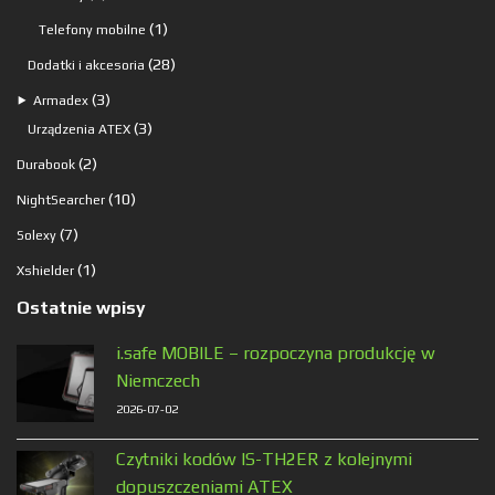
produkty
1
1
Telefony mobilne
produkt
28
28
Dodatki i akcesoria
produktów
3
3
⯈
Armadex
produkty
3
3
Urządzenia ATEX
produkty
2
2
Durabook
produkty
10
10
NightSearcher
produktów
7
7
Solexy
produktów
1
1
Xshielder
produkt
Ostatnie wpisy
i.safe MOBILE – rozpoczyna produkcję w
Niemczech
2026-07-02
Czytniki kodów IS-TH2ER z kolejnymi
dopuszczeniami ATEX