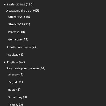
120
120
⯈
i.safe MOBILE
produktów
45
45
Urządzenia dla stref
15
produktów
15
Strefa 1/21
produktów
11
11
Strefa 2/22
produktów
8
8
Przemysł
produktów
11
11
Górnictwo
produktów
74
74
Dodatki i akcesoria
produkty
1
1
Inspekcja
produkt
42
42
⯈
RugGear
produkty
14
14
Urządzenia przemysłowe
1
produktów
1
Skanery
produkt
1
1
Zegarki
produkt
1
1
Radio
produkt
8
8
Smartfony
produktów
2
2
Tablety