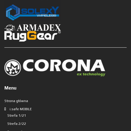
Menu
Strona główna
i.safe MOBILE
Strefa 1/21
Strefa 2/22