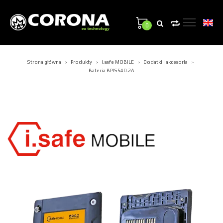
0
Strona główna
Produkty
i.safe MOBILE
Dodatki i akcesoria
>
>
>
>
Bateria BPIS540.2A