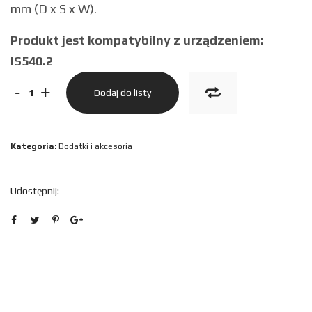
mm (D x S x W).
Produkt jest kompatybilny z urządzeniem:
IS540.2
ilość
-
+
Dodaj do listy
Bateria
BPIS540.2A
Kategoria:
Dodatki i akcesoria
Udostępnij: