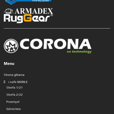
Menu
Strona główna
i.safe MOBILE
Strefa 1/21
Strefa 2/22
Przemysł
Górnictwo