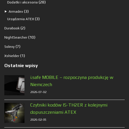
produkt
28
28
Dodatki i akcesoria
produktów
3
3
⯈
Armadex
produkty
3
3
Urządzenia ATEX
produkty
2
2
Durabook
produkty
10
10
NightSearcher
produktów
7
7
Solexy
produktów
1
1
Xshielder
produkt
Ostatnie wpisy
i.safe MOBILE – rozpoczyna produkcję w
Niemczech
2026-07-02
Czytniki kodów IS-TH2ER z kolejnymi
dopuszczeniami ATEX
2026-02-05