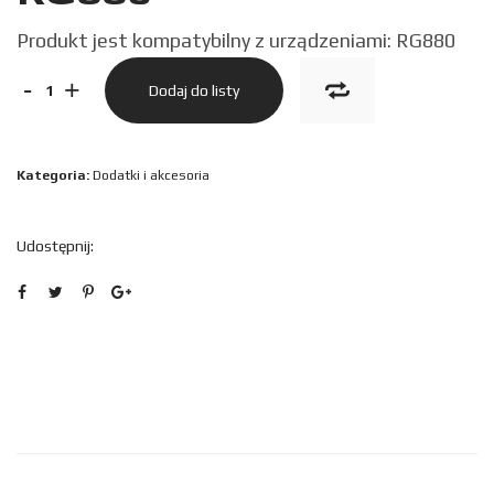
Produkt jest kompatybilny z urządzeniami: RG880
ilość
-
+
Dodaj do listy
Uchwyt
samochodowy
Kategoria:
Dodatki i akcesoria
do
RG880
Udostępnij: