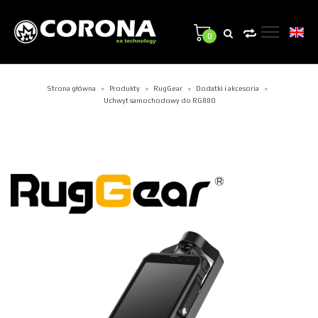
0
Strona główna
Produkty
RugGear
Dodatki i akcesoria
>
>
>
>
Uchwyt samochodowy do RG880