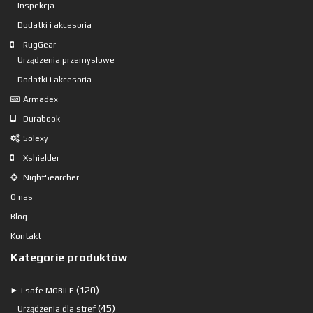
Inspekcja
Dodatki i akcesoria
RugGear
Urządzenia przemysłowe
Dodatki i akcesoria
Armadex
Durabook
Solexy
Xshielder
NightSearcher
O nas
Blog
Kontakt
Kategorie produktów
120
120
⯈
i.safe MOBILE
produktów
45
45
Urządzenia dla stref