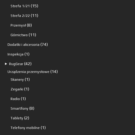
15
produktów
15
Strefa 1/21
produktów
11
11
Strefa 2/22
produktów
8
8
Przemysł
produktów
11
11
Górnictwo
produktów
74
74
Dodatki i akcesoria
produkty
1
1
Inspekcja
produkt
42
42
⯈
RugGear
produkty
14
14
Urządzenia przemysłowe
1
produktów
1
Skanery
produkt
1
1
Zegarki
produkt
1
1
Radio
produkt
8
8
Smartfony
produktów
2
2
Tablety
produkty
1
1
Telefony mobilne