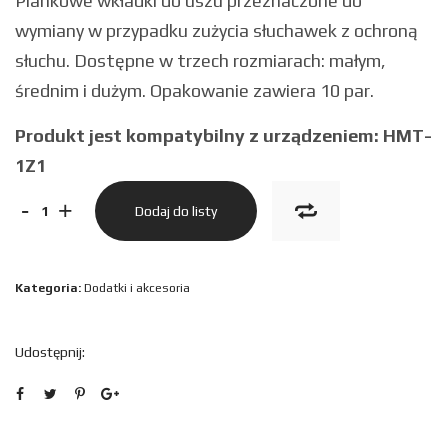
Piankowe wkładki do uszu przeznaczone do
wymiany w przypadku zużycia słuchawek z ochroną
słuchu. Dostępne w trzech rozmiarach: małym,
średnim i dużym. Opakowanie zawiera 10 par.
Produkt jest kompatybilny z urządzeniem: HMT-
1Z1
ilość
-
+
Dodaj do listy
Ear
Buds
Kategoria:
Dodatki i akcesoria
(duże)
do
Udostępnij:
HMT-
1Z1