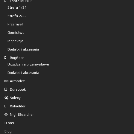
i.safe MOBILE
Strefa 1/21
Strefa 2/22
Przemysł
Górnictwo
Inspekcja
Dodatki i akcesoria
RugGear
Urządzenia przemysłowe
Dodatki i akcesoria
Armadex
Durabook
Solexy
Xshielder
NightSearcher
O nas
Blog