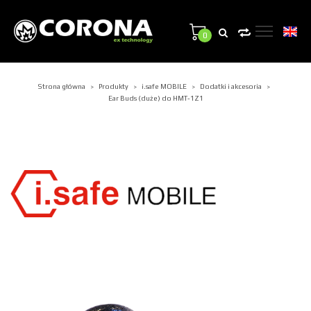
0
Strona główna
Produkty
i.safe MOBILE
Dodatki i akcesoria
>
>
>
>
Ear Buds (duże) do HMT-1Z1