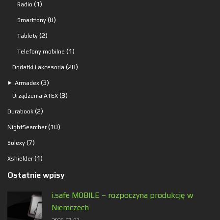
produkt
1
1
Radio
produkt
8
8
Smartfony
produktów
2
2
Tablety
produkty
1
1
Telefony mobilne
produkt
28
28
Dodatki i akcesoria
produktów
3
3
⯈
Armadex
produkty
3
3
Urządzenia ATEX
produkty
2
2
Durabook
produkty
10
10
NightSearcher
produktów
7
7
Solexy
produktów
1
1
Xshielder
produkt
Ostatnie wpisy
i.safe MOBILE – rozpoczyna produkcję w
Niemczech