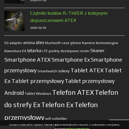
2026-07-02
Czytniki kodów IS-TH2ER z kolejnymi
dopuszczeniami ATEX
2026-02-05
atex
antena
Kamera termowizyjna
5G
adapter
bluetooth
case
iphone
latarka
Skaner
klawiatura EX
LTE
punkty dostepowe
router
Smartphone ATEX
Smartphone Ex
Smartphone
Tablet ATEX
Tablet
przemysłowy
solexy
Smartwatch
Ex
Tablet przemysłowy
Tablet przemysłowy
Telefon ATEX
Telefon
Android
Tablet Windows
do strefy Ex
Telefon Ex
Telefon
przemysłowy
wifi
xshielder
Używamy ciasteczek by zapewnić Tobie jak najlepsze doświadczenie związane z użytkowaniem naszej strony.
Więcej informacji w naszej
polityce prywatności
.