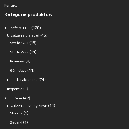
Kontakt
Kategorie produktów
120
120
⯈
i.safe MOBILE
produktów
45
45
Urządzenia dla stref
15
produktów
15
Strefa 1/21
produktów
11
11
Strefa 2/22
produktów
8
8
Przemysł
produktów
11
11
Górnictwo
produktów
74
74
Dodatki i akcesoria
produkty
1
1
Inspekcja
produkt
42
42
⯈
RugGear
produkty
14
14
Urządzenia przemysłowe
1
produktów
1
Skanery
produkt
1
1
Zegarki