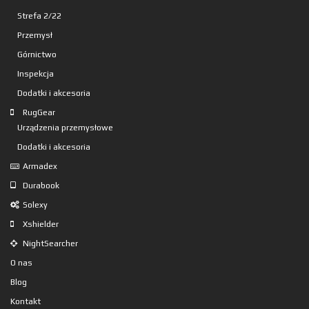
Strefa 2/22
Przemysł
Górnictwo
Inspekcja
Dodatki i akcesoria
RugGear
Urządzenia przemysłowe
Dodatki i akcesoria
Armadex
Durabook
Solexy
Xshielder
NightSearcher
O nas
Blog
Kontakt