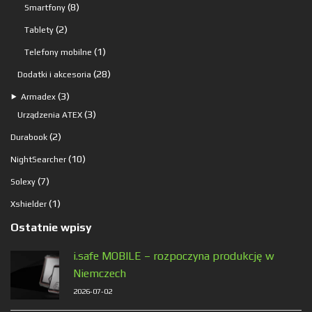
produkt
8
8
Smartfony
produktów
2
2
Tablety
produkty
1
1
Telefony mobilne
produkt
28
28
Dodatki i akcesoria
produktów
3
3
⯈
Armadex
produkty
3
3
Urządzenia ATEX
produkty
2
2
Durabook
produkty
10
10
NightSearcher
produktów
7
7
Solexy
produktów
1
1
Xshielder
produkt
Ostatnie wpisy
i.safe MOBILE – rozpoczyna produkcję w
Niemczech
2026-07-02