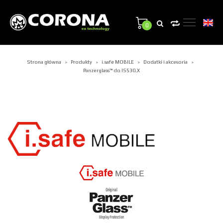
0
Strona główna
Produkty
i.safe MOBILE
Dodatki i akcesoria
>
>
>
>
Panzerglass™ do IS530.X