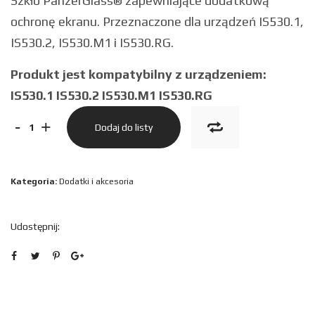
Szkło PanzerGlass® zapewniające dodatkową
ochronę ekranu. Przeznaczone dla urządzeń IS530.1,
IS530.2, IS530.M1 i IS530.RG.
Produkt jest kompatybilny z urządzeniem:
IS530.1 IS530.2 IS530.M1 IS530.RG
ilość
-
+
Dodaj do listy
Panzerglass™
do
Kategoria:
Dodatki i akcesoria
IS530.X
Udostępnij: