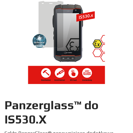
Panzerglass™ do
IS530.X