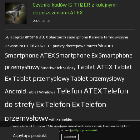
Czytniki kodów IS-TH2ER z kolejnymi
dopuszczeniami ATEX
2026-02-05
atex
antena
Kamera termowizyjna
5G
adapter
bluetooth
case
iphone
latarka
Skaner
klawiatura EX
LTE
punkty dostepowe
router
Smartphone ATEX
Smartphone Ex
Smartphone
Tablet ATEX
Tablet
przemysłowy
solexy
Smartwatch
Ex
Tablet przemysłowy
Tablet przemysłowy
Telefon ATEX
Telefon
Android
Tablet Windows
do strefy Ex
Telefon Ex
Telefon
przemysłowy
wifi
xshielder
Używamy ciasteczek by zapewnić Tobie jak najlepsze doświadczenie związane z użytkowaniem naszej strony.
Więcej informacji w naszej
polityce prywatności
.
Zapytaj o produkt
2025 CREATED BY
CORONA DESIGN
|
POLITYKA PRYWATNOŚCI
AKCEPTUJ