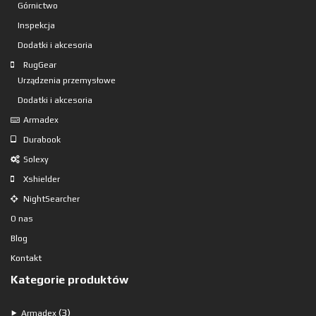
Górnictwo
Inspekcja
Dodatki i akcesoria
RugGear
Urządzenia przemysłowe
Dodatki i akcesoria
Armadex
Durabook
Solexy
Xshielder
NightSearcher
O nas
Blog
Kontakt
Kategorie produktów
3
3
⯈
Armadex