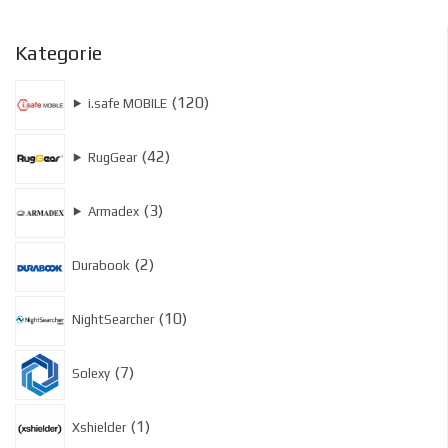
Kategorie
120
120
⯈
i.safe MOBILE
produktów
42
42
⯈
RugGear
produkty
3
3
⯈
Armadex
produkty
2
2
Durabook
produkty
10
10
NightSearcher
produktów
7
7
Solexy
produktów
1
1
Xshielder
produkt