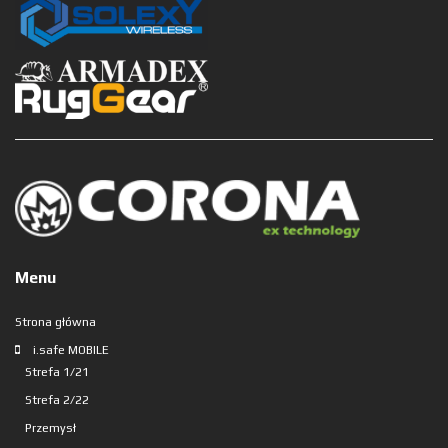
Menu
Strona główna
i.safe MOBILE
Strefa 1/21
Strefa 2/22
Przemysł