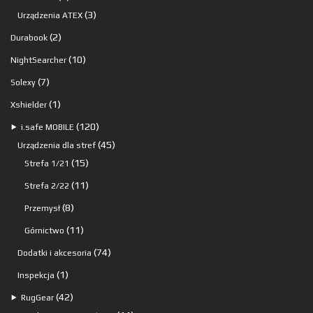
produkty
3
3
Urządzenia ATEX
produkty
2
2
Durabook
produkty
10
10
NightSearcher
produktów
7
7
Solexy
produktów
1
1
Xshielder
produkt
120
120
⯈
i.safe MOBILE
produktów
45
45
Urządzenia dla stref
15
produktów
15
Strefa 1/21
produktów
11
11
Strefa 2/22
produktów
8
8
Przemysł
produktów
11
11
Górnictwo
produktów
74
74
Dodatki i akcesoria
produkty
1
1
Inspekcja
produkt
42
42
⯈
RugGear