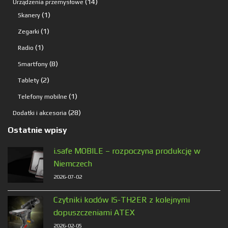
produkty
14
14
Urządzenia przemysłowe
1
produktów
1
Skanery
produkt
1
1
Zegarki
produkt
1
1
Radio
produkt
8
8
Smartfony
produktów
2
2
Tablety
produkty
1
1
Telefony mobilne
produkt
28
28
Dodatki i akcesoria
produktów
Ostatnie wpisy
i.safe MOBILE – rozpoczyna produkcję w
Niemczech
2026-07-02
Czytniki kodów IS-TH2ER z kolejnymi
dopuszczeniami ATEX
2026-02-05