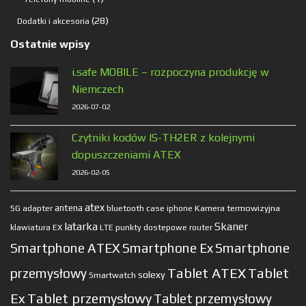
produkt
28
28
Dodatki i akcesoria
produktów
Ostatnie wpisy
i.safe MOBILE – rozpoczyna produkcję w
Niemczech
2026-07-02
Czytniki kodów IS-TH2ER z kolejnymi
dopuszczeniami ATEX
2026-02-05
atex
antena
Kamera termowizyjna
5G
adapter
bluetooth
case
iphone
latarka
Skaner
klawiatura EX
LTE
punkty dostepowe
router
Smartphone ATEX
Smartphone Ex
Smartphone
Tablet ATEX
Tablet
przemysłowy
solexy
Smartwatch
Ex
Tablet przemysłowy
Tablet przemysłowy