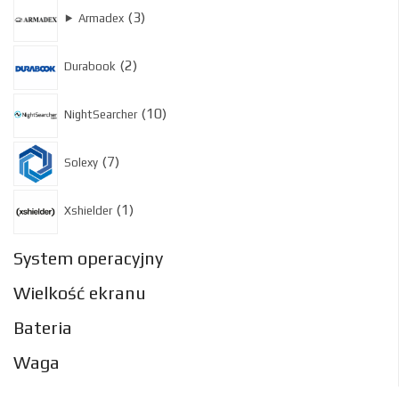
3
3
⯈
Armadex
produkty
2
2
Durabook
produkty
10
10
NightSearcher
produktów
7
7
Solexy
produktów
1
1
Xshielder
produkt
System operacyjny
Wielkość ekranu
Bateria
Waga