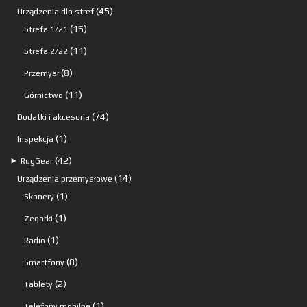
produktów
45
45
Urządzenia dla stref
15
produktów
15
Strefa 1/21
produktów
11
11
Strefa 2/22
produktów
8
8
Przemysł
produktów
11
11
Górnictwo
produktów
74
74
Dodatki i akcesoria
produkty
1
1
Inspekcja
produkt
42
42
⯈
RugGear
produkty
14
14
Urządzenia przemysłowe
1
produktów
1
Skanery
produkt
1
1
Zegarki
produkt
1
1
Radio
produkt
8
8
Smartfony
produktów
2
2
Tablety
produkty
1
1
Telefony mobilne