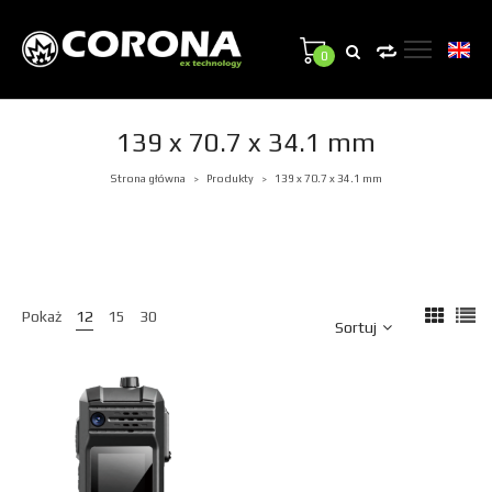
0
139 x 70.7 x 34.1 mm
Strona główna
Produkty
139 x 70.7 x 34.1 mm
>
>
Pokaż
12
15
30
Sortuj