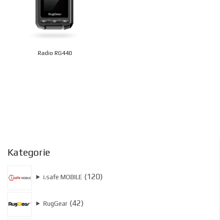
Radio RG440
Kategorie
120
120
⯈
i.safe MOBILE
produktów
42
42
⯈
RugGear
produkty