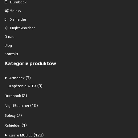
Durabook
Solexy
Xshielder
NightSearcher
O nas
Blog
Kontakt
Kategorie produktów
3
3
⯈
Armadex
produkty
3
3
Urządzenia ATEX
produkty
2
2
Durabook
produkty
10
10
NightSearcher
produktów
7
7
Solexy
produktów
1
1
Xshielder
produkt
120
120
⯈
i.safe MOBILE