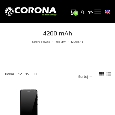
0
4200 mAh
Strona główna
Produkty
4200 mAh
>
>
Pokaż
12
15
30
Sortuj