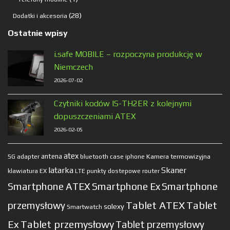
produkt
28
28
Dodatki i akcesoria
produktów
Ostatnie wpisy
i.safe MOBILE – rozpoczyna produkcję w
Niemczech
2026-07-02
Czytniki kodów IS-TH2ER z kolejnymi
dopuszczeniami ATEX
2026-02-05
atex
antena
Kamera termowizyjna
5G
adapter
bluetooth
case
iphone
latarka
Skaner
klawiatura EX
LTE
punkty dostepowe
router
Smartphone ATEX
Smartphone Ex
Smartphone
Tablet ATEX
Tablet
przemysłowy
solexy
Smartwatch
Ex
Tablet przemysłowy
Tablet przemysłowy