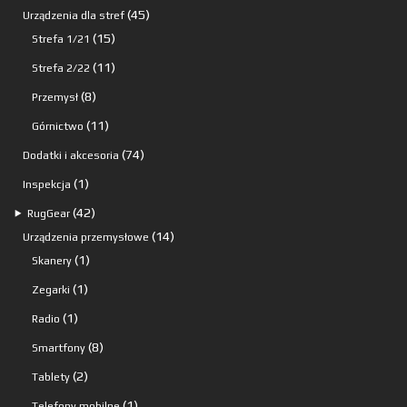
produktów
45
45
Urządzenia dla stref
15
produktów
15
Strefa 1/21
produktów
11
11
Strefa 2/22
produktów
8
8
Przemysł
produktów
11
11
Górnictwo
produktów
74
74
Dodatki i akcesoria
produkty
1
1
Inspekcja
produkt
42
42
⯈
RugGear
produkty
14
14
Urządzenia przemysłowe
1
produktów
1
Skanery
produkt
1
1
Zegarki
produkt
1
1
Radio
produkt
8
8
Smartfony
produktów
2
2
Tablety
produkty
1
1
Telefony mobilne