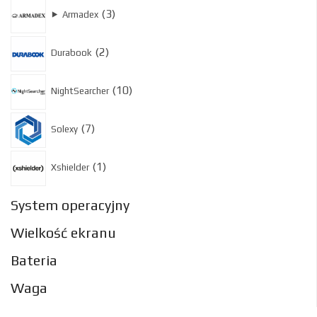
3
3
⯈
Armadex
produkty
2
2
Durabook
produkty
10
10
NightSearcher
produktów
7
7
Solexy
produktów
1
1
Xshielder
produkt
System operacyjny
Wielkość ekranu
Bateria
Waga