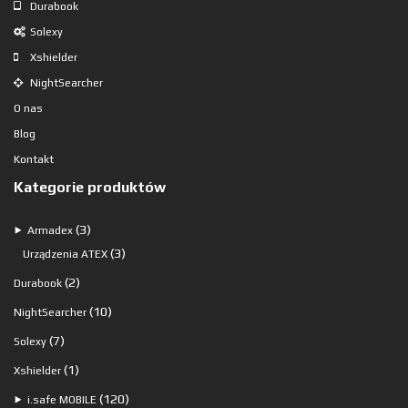
Durabook
Solexy
Xshielder
NightSearcher
O nas
Blog
Kontakt
Kategorie produktów
3
3
⯈
Armadex
produkty
3
3
Urządzenia ATEX
produkty
2
2
Durabook
produkty
10
10
NightSearcher
produktów
7
7
Solexy
produktów
1
1
Xshielder
produkt
120
120
⯈
i.safe MOBILE