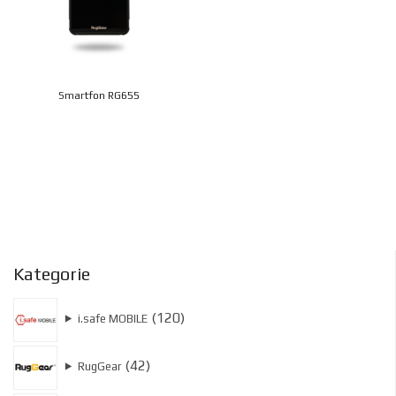
Smartfon RG655
Kategorie
120
120
⯈
i.safe MOBILE
produktów
42
42
⯈
RugGear
produkty