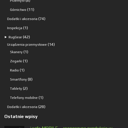
8
8
Przemysł
produktów
11
11
Górnictwo
produktów
74
74
Dodatki i akcesoria
produkty
1
1
Inspekcja
produkt
42
42
⯈
RugGear
produkty
14
14
Urządzenia przemysłowe
1
produktów
1
Skanery
produkt
1
1
Zegarki
produkt
1
1
Radio
produkt
8
8
Smartfony
produktów
2
2
Tablety
produkty
1
1
Telefony mobilne
produkt
28
28
Dodatki i akcesoria
produktów
Ostatnie wpisy