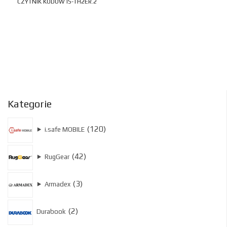
CZYTNIK KODÓW IS-TH2ER.2
Kategorie
120
120
⯈
i.safe MOBILE
produktów
42
42
⯈
RugGear
produkty
3
3
⯈
Armadex
produkty
2
2
Durabook
produkty