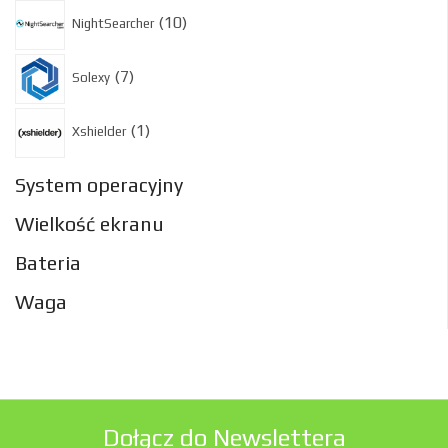
10
10
NightSearcher
produktów
7
7
Solexy
produktów
1
1
Xshielder
produkt
System operacyjny
Wielkość ekranu
Bateria
Waga
Dołącz do Newslettera