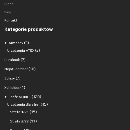
O nas
Blog
Kontakt
Kategorie produktów
3
3
⯈
Armadex
produkty
3
3
Urządzenia ATEX
produkty
2
2
Durabook
produkty
10
10
NightSearcher
produktów
7
7
Solexy
produktów
1
1
Xshielder
produkt
120
120
⯈
i.safe MOBILE
produktów
45
45
Urządzenia dla stref
15
produktów
15
Strefa 1/21
produktów
11
11
Strefa 2/22
produktów