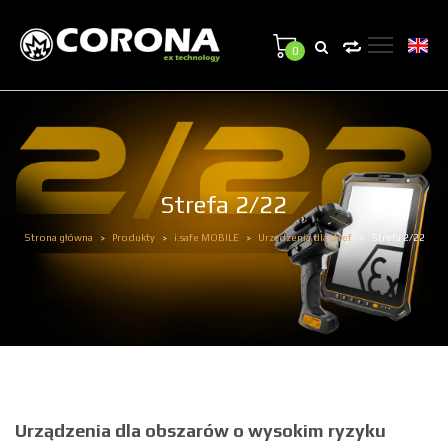
0
Strefa 2/22
Strona główna
Produkty
i.safe MOBILE
Urządzenia dla stref
Strefa 2/22
>
>
>
>
Urządzenia dla obszarów o wysokim ryzyku