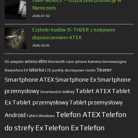
i.safe MOBILE – rozpoczyna produkcję w
Niemczech
2026-07-02
Czytniki kodów IS-TH2ER z kolejnymi
dopuszczeniami ATEX
2026-02-05
atex
antena
Kamera termowizyjna
5G
adapter
bluetooth
case
iphone
latarka
Skaner
klawiatura EX
LTE
punkty dostepowe
router
Smartphone ATEX
Smartphone Ex
Smartphone
Tablet ATEX
Tablet
przemysłowy
solexy
Smartwatch
Ex
Tablet przemysłowy
Tablet przemysłowy
Telefon ATEX
Telefon
Android
Tablet Windows
do strefy Ex
Telefon Ex
Telefon