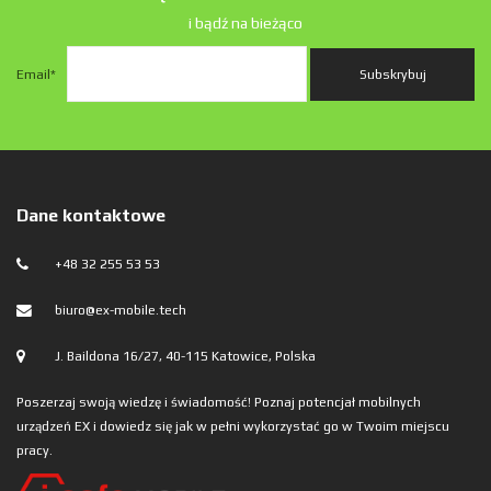
i bądź na bieżąco
Email
*
Dane kontaktowe
+48 32 255 53 53
biuro@ex-mobile.tech
J. Baildona 16/27, 40-115 Katowice, Polska
Poszerzaj swoją wiedzę i świadomość! Poznaj potencjał mobilnych
urządzeń EX i dowiedz się jak w pełni wykorzystać go w Twoim miejscu
pracy.