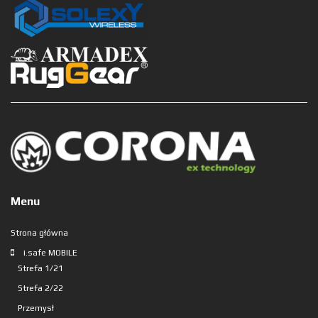
Menu
Strona główna
i.safe MOBILE
Strefa 1/21
Strefa 2/22
Przemysł