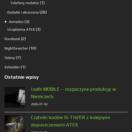
produkty
1
1
Telefony mobilne
produkt
28
28
Dodatki i akcesoria
produktów
3
3
⯈
Armadex
produkty
3
3
Urządzenia ATEX
produkty
2
2
Durabook
produkty
10
10
NightSearcher
produktów
7
7
Solexy
produktów
1
1
Xshielder
produkt
Ostatnie wpisy
i.safe MOBILE – rozpoczyna produkcję w
Niemczech
2026-07-02
Czytniki kodów IS-TH2ER z kolejnymi
dopuszczeniami ATEX