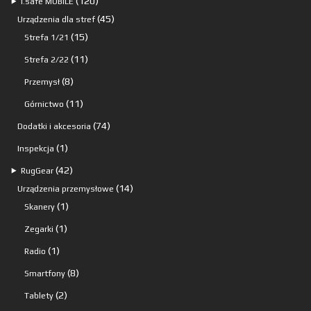
120
⯈
i.safe MOBILE
produktów
45
45
Urządzenia dla stref
15
produktów
15
Strefa 1/21
produktów
11
11
Strefa 2/22
produktów
8
8
Przemysł
produktów
11
11
Górnictwo
produktów
74
74
Dodatki i akcesoria
produkty
1
1
Inspekcja
produkt
42
42
⯈
RugGear
produkty
14
14
Urządzenia przemysłowe
1
produktów
1
Skanery
produkt
1
1
Zegarki
produkt
1
1
Radio
produkt
8
8
Smartfony
produktów
2
2
Tablety