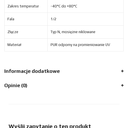
Zakres temperatur
-40°C do +80°C
Fala
1/2
Złącze
Typ N, mosiężne niklowane
Materiał
PUR odporny na promieniowanie UV
Informacje dodatkowe
Opinie (0)
Wyślij zapytanie o ten produkt