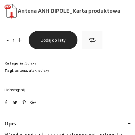
Antena ANH DIPOLE_
Karta produktowa
ilość
-
+
Dodaj do listy
ANTENA
ANH
Kategoria:
Solexy
DIPOLE
Tagi:
antena
,
atex
,
solexy
Udostępnij:
Opis
W połączeniu z barierami antenowymi, anteny te