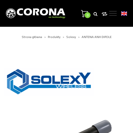
0
Strona główna
Produkty
Solexy
ANTENA ANH DIPOLE
>
>
>