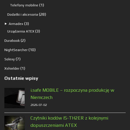
produkty
1
1
Telefony mobilne
produkt
28
28
Dodatki i akcesoria
produktów
3
3
⯈
Armadex
produkty
3
3
Urządzenia ATEX
produkty
2
2
Durabook
produkty
10
10
NightSearcher
produktów
7
7
Solexy
produktów
1
1
Xshielder
produkt
Ostatnie wpisy
i.safe MOBILE – rozpoczyna produkcję w
Niemczech
2026-07-02
Czytniki kodów IS-TH2ER z kolejnymi
dopuszczeniami ATEX