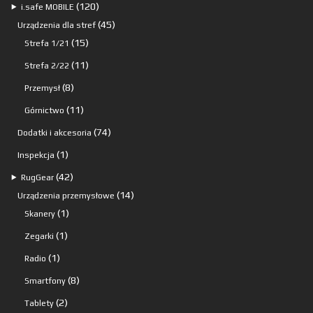
120
120
⯈
i.safe MOBILE
produktów
45
45
Urządzenia dla stref
15
produktów
15
Strefa 1/21
produktów
11
11
Strefa 2/22
produktów
8
8
Przemysł
produktów
11
11
Górnictwo
produktów
74
74
Dodatki i akcesoria
produkty
1
1
Inspekcja
produkt
42
42
⯈
RugGear
produkty
14
14
Urządzenia przemysłowe
1
produktów
1
Skanery
produkt
1
1
Zegarki
produkt
1
1
Radio
produkt
8
8
Smartfony
produktów
2
2
Tablety