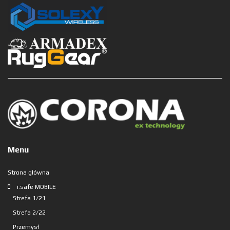
Menu
Strona główna
i.safe MOBILE
Strefa 1/21
Strefa 2/22
Przemysł