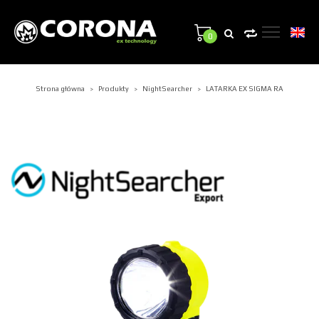
0
Strona główna
Produkty
NightSearcher
LATARKA EX SIGMA RA
>
>
>