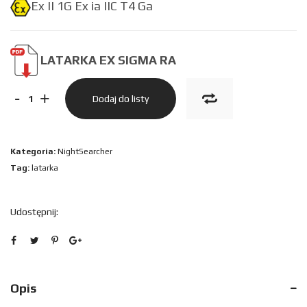
Ex II 1G Ex ia IIC T4 Ga
LATARKA EX SIGMA RA
ilość
-
+
Dodaj do listy
LATARKA
EX
Kategoria:
NightSearcher
SIGMA
Tag:
latarka
RA
Udostępnij:
Opis