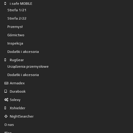
i.safe MOBILE
Strefa 1/21
Strefa 2/22
Przemysł
Górnictwo
Inspekcja
Dodatki i akcesoria
RugGear
Urządzenia przemysłowe
Dodatki i akcesoria
Armadex
Durabook
Solexy
Xshielder
NightSearcher
O nas