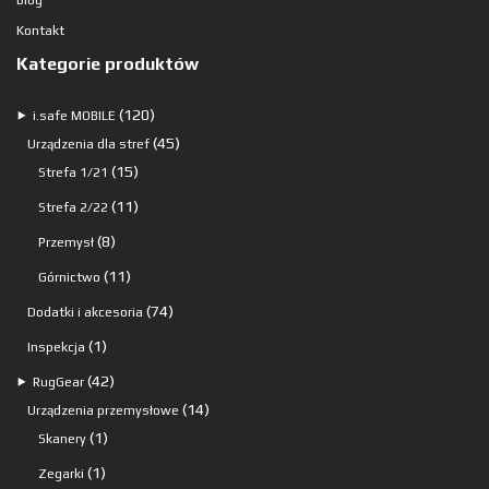
Blog
Kontakt
Kategorie produktów
120
120
⯈
i.safe MOBILE
produktów
45
45
Urządzenia dla stref
15
produktów
15
Strefa 1/21
produktów
11
11
Strefa 2/22
produktów
8
8
Przemysł
produktów
11
11
Górnictwo
produktów
74
74
Dodatki i akcesoria
produkty
1
1
Inspekcja
produkt
42
42
⯈
RugGear
produkty
14
14
Urządzenia przemysłowe
1
produktów
1
Skanery
produkt
1
1
Zegarki