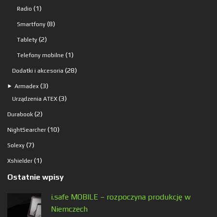
produkt
1
1
Radio
produkt
8
8
Smartfony
produktów
2
2
Tablety
produkty
1
1
Telefony mobilne
produkt
28
28
Dodatki i akcesoria
produktów
3
3
⯈
Armadex
produkty
3
3
Urządzenia ATEX
produkty
2
2
Durabook
produkty
10
10
NightSearcher
produktów
7
7
Solexy
produktów
1
1
Xshielder
produkt
Ostatnie wpisy
i.safe MOBILE – rozpoczyna produkcję w
Niemczech