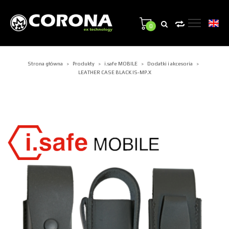
0
Strona główna
Produkty
i.safe MOBILE
Dodatki i akcesoria
>
>
>
>
LEATHER CASE BLACK IS-MP.X