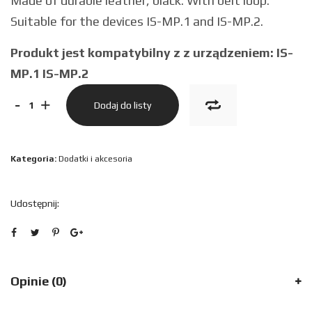
Made of durable leather, black. With belt loop.
Suitable for the devices IS-MP.1 and IS-MP.2.
Produkt jest kompatybilny z z urządzeniem: IS-
MP.1 IS-MP.2
ilość
-
+
Dodaj do listy
LEATHER
CASE
Kategoria:
Dodatki i akcesoria
BLACK
IS-
Udostępnij:
MP.X
Opinie (0)