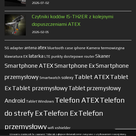
2026-07-02
Czytniki kodów IS-TH2ER z kolejnymi
dopuszczeniami ATEX
2026-02-05
atex
antena
Kamera termowizyjna
5G
adapter
bluetooth
case
iphone
latarka
Skaner
klawiatura EX
LTE
punkty dostepowe
router
Smartphone ATEX
Smartphone Ex
Smartphone
Tablet ATEX
Tablet
przemysłowy
solexy
Smartwatch
Ex
Tablet przemysłowy
Tablet przemysłowy
Telefon ATEX
Telefon
Android
Tablet Windows
do strefy Ex
Telefon Ex
Telefon
przemysłowy
wifi
xshielder
Używamy ciasteczek by zapewnić Tobie jak najlepsze doświadczenie związane z użytkowaniem naszej strony.