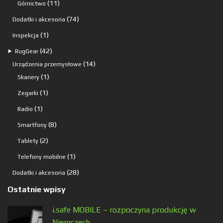
11
11
Górnictwo
produktów
74
74
Dodatki i akcesoria
produkty
1
1
Inspekcja
produkt
42
42
⯈
RugGear
produkty
14
14
Urządzenia przemysłowe
1
produktów
1
Skanery
produkt
1
1
Zegarki
produkt
1
1
Radio
produkt
8
8
Smartfony
produktów
2
2
Tablety
produkty
1
1
Telefony mobilne
produkt
28
28
Dodatki i akcesoria
produktów
Ostatnie wpisy
i.safe MOBILE – rozpoczyna produkcję w
Niemczech