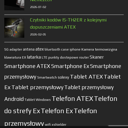
2026-07-02
Czytniki kodów IS-TH2ER z kolejnymi
dopuszczeniami ATEX
2026-02-05
atex
antena
Kamera termowizyjna
5G
adapter
bluetooth
case
iphone
latarka
Skaner
klawiatura EX
LTE
punkty dostepowe
router
Smartphone ATEX
Smartphone Ex
Smartphone
Tablet ATEX
Tablet
przemysłowy
solexy
Smartwatch
Ex
Tablet przemysłowy
Tablet przemysłowy
Telefon ATEX
Telefon
Android
Tablet Windows
do strefy Ex
Telefon Ex
Telefon
przemysłowy
wifi
xshielder