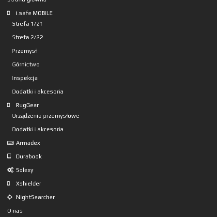
i.safe MOBILE
Strefa 1/21
Strefa 2/22
Przemysł
Górnictwo
Inspekcja
Dodatki i akcesoria
RugGear
Urządzenia przemysłowe
Dodatki i akcesoria
Armadex
Durabook
Solexy
Xshielder
NightSearcher
O nas