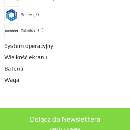
produktów
7
7
Solexy
produktów
1
1
Xshielder
produkt
System operacyjny
Wielkość ekranu
Bateria
Waga
Dołącz do Newslettera
i bądź na bieżąco