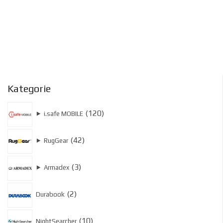
Kategorie
120
120
⯈
i.safe MOBILE
produktów
42
42
⯈
RugGear
produkty
3
3
⯈
Armadex
produkty
2
2
Durabook
produkty
10
10
NightSearcher