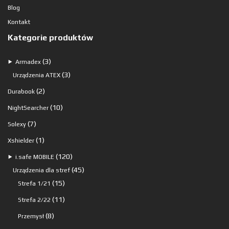
Blog
Kontakt
Kategorie produktów
3
3
⯈
Armadex
produkty
3
3
Urządzenia ATEX
produkty
2
2
Durabook
produkty
10
10
NightSearcher
produktów
7
7
Solexy
produktów
1
1
Xshielder
produkt
120
120
⯈
i.safe MOBILE
produktów
45
45
Urządzenia dla stref
15
produktów
15
Strefa 1/21
produktów
11
11
Strefa 2/22
produktów
8
8
Przemysł
produktów