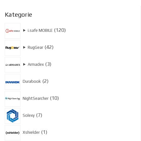
Kategorie
120
120
⯈
i.safe MOBILE
produktów
42
42
⯈
RugGear
produkty
3
3
⯈
Armadex
produkty
2
2
Durabook
produkty
10
10
NightSearcher
produktów
7
7
Solexy
produktów
1
1
Xshielder
produkt