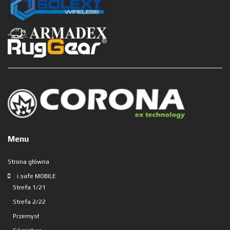
Menu
Strona główna
i.safe MOBILE
Strefa 1/21
Strefa 2/22
Przemysł