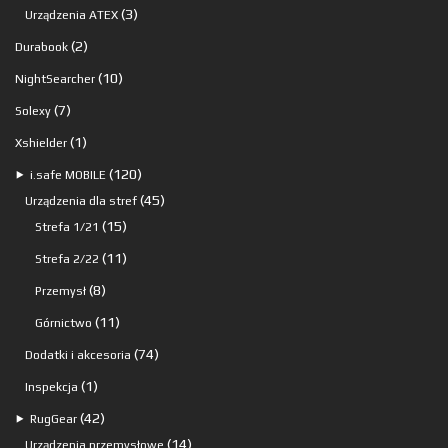
produkty
3
3
Urządzenia ATEX
produkty
2
2
Durabook
produkty
10
10
NightSearcher
produktów
7
7
Solexy
produktów
1
1
Xshielder
produkt
120
120
⯈
i.safe MOBILE
produktów
45
45
Urządzenia dla stref
15
produktów
15
Strefa 1/21
produktów
11
11
Strefa 2/22
produktów
8
8
Przemysł
produktów
11
11
Górnictwo
produktów
74
74
Dodatki i akcesoria
produkty
1
1
Inspekcja
produkt
42
42
⯈
RugGear
produkty
14
14
Urządzenia przemysłowe