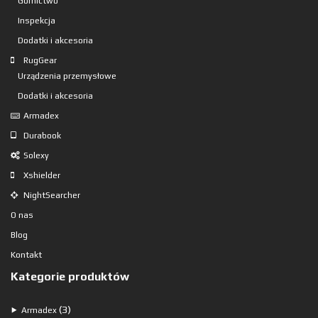
Górnictwo
Inspekcja
Dodatki i akcesoria
RugGear
Urządzenia przemysłowe
Dodatki i akcesoria
Armadex
Durabook
Solexy
Xshielder
NightSearcher
O nas
Blog
Kontakt
Kategorie produktów
3
3
⯈
Armadex