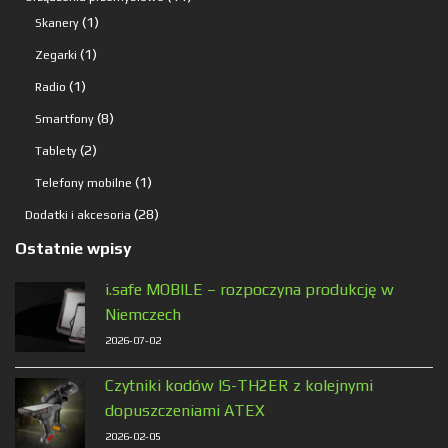
1
produktów
1
Skanery
produkt
1
1
Zegarki
produkt
1
1
Radio
produkt
8
8
Smartfony
produktów
2
2
Tablety
produkty
1
1
Telefony mobilne
produkt
28
28
Dodatki i akcesoria
produktów
Ostatnie wpisy
i.safe MOBILE – rozpoczyna produkcję w
Niemczech
2026-07-02
Czytniki kodów IS-TH2ER z kolejnymi
dopuszczeniami ATEX
2026-02-05