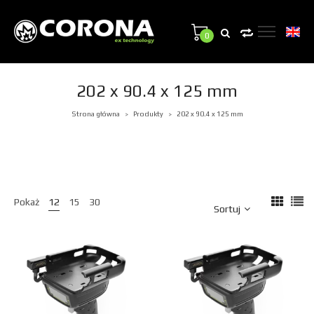
0
202 x 90.4 x 125 mm
Strona główna
Produkty
202 x 90.4 x 125 mm
>
>
Pokaż
12
15
30
Sortuj